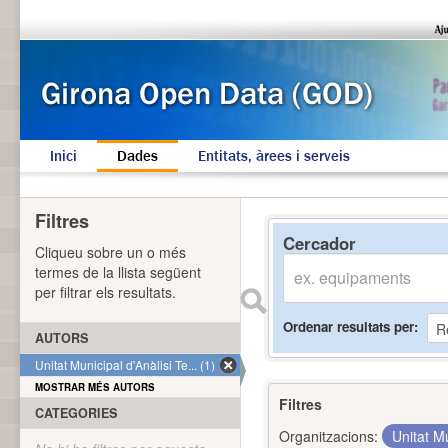
Inici
Dades
Entitats, àrees i serveis
Filtres
Cercador
Cliqueu sobre un o més
termes de la llista següent
per filtrar els resultats.
Ordenar resultats per
AUTORS
Unitat Municipal d'Anàlisi Te... (1)
MOSTRAR MÉS AUTORS
Filtres
CATEGORIES
Organitzacions:
Unitat Mu