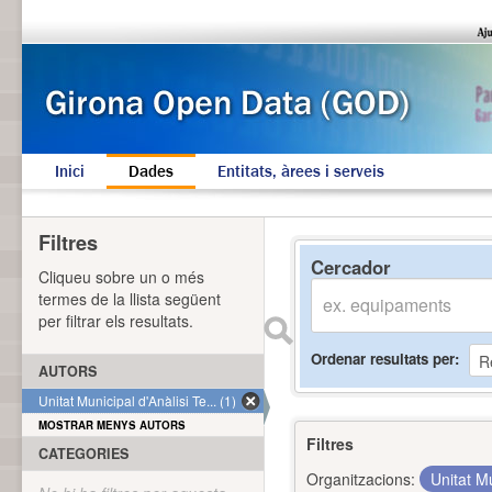
Inici
Dades
Entitats, àrees i serveis
Filtres
Cercador
Cliqueu sobre un o més
termes de la llista següent
per filtrar els resultats.
Ordenar resultats per
AUTORS
Unitat Municipal d'Anàlisi Te... (1)
MOSTRAR MENYS AUTORS
Filtres
CATEGORIES
Organitzacions:
Unitat Mu