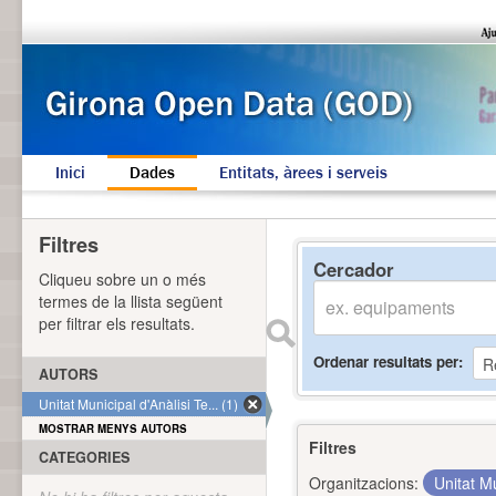
Inici
Dades
Entitats, àrees i serveis
Filtres
Cercador
Cliqueu sobre un o més
termes de la llista següent
per filtrar els resultats.
Ordenar resultats per
AUTORS
Unitat Municipal d'Anàlisi Te... (1)
MOSTRAR MENYS AUTORS
Filtres
CATEGORIES
Organitzacions:
Unitat Mu