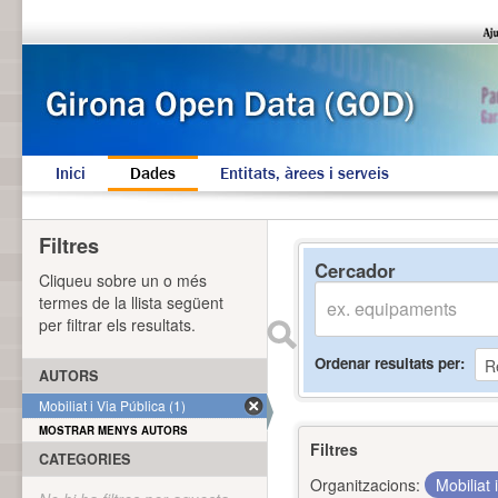
Inici
Dades
Entitats, àrees i serveis
Filtres
Cercador
Cliqueu sobre un o més
termes de la llista següent
per filtrar els resultats.
Ordenar resultats per
AUTORS
Mobiliat i Via Pública (1)
MOSTRAR MENYS AUTORS
Filtres
CATEGORIES
Organitzacions:
Mobiliat 