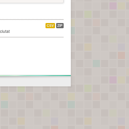
CSV
ZIP
ciutat