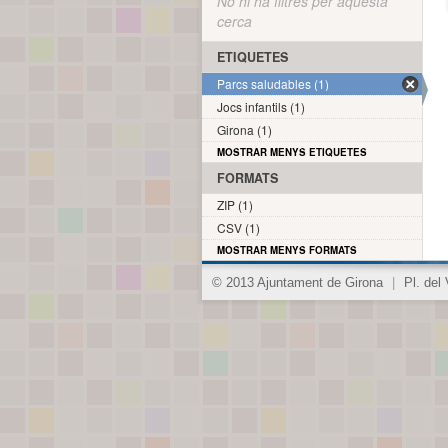
No hi ha filtres per aquesta
cerca
ETIQUETES
Parcs saludables (1)
Jocs infantils (1)
Girona (1)
MOSTRAR MENYS ETIQUETES
FORMATS
ZIP (1)
CSV (1)
MOSTRAR MENYS FORMATS
© 2013 Ajuntament de Girona
|
Pl. del