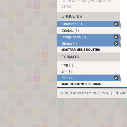
No hi ha filtres per aquesta
cerca
ETIQUETES
Ortoimatge (1)
Ortofoto (1)
Imatge aèria (1)
Girona (1)
MOSTRAR MÉS ETIQUETES
FORMATS
dwg (1)
ZIP (1)
PDF (1)
MOSTRAR MENYS FORMATS
© 2013 Ajuntament de Girona
|
Pl. del