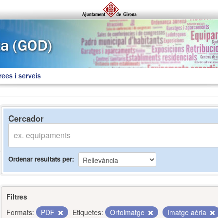
rees i serveis
Cercador
Ordenar resultats per
Filtres
Formats:
PDF
Etiquetes:
Ortoimatge
Imatge aèria