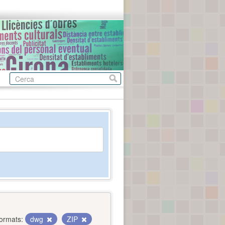
ormats:
dwg
ZIP