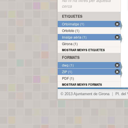
No hi ha filtres per aquesta
cerca
ETIQUETES
Ortoimatge (1)
Ortofoto (1)
Imatge aèria (1)
Girona (1)
MOSTRAR MENYS ETIQUETES
FORMATS
dwg (1)
ZIP (1)
PDF (1)
MOSTRAR MENYS FORMATS
© 2013 Ajuntament de Girona
|
Pl. del