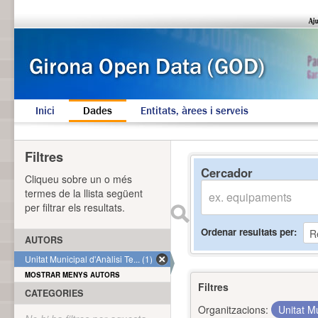
Inici
Dades
Entitats, àrees i serveis
Filtres
Cercador
Cliqueu sobre un o més
termes de la llista següent
per filtrar els resultats.
Ordenar resultats per
AUTORS
Unitat Municipal d'Anàlisi Te... (1)
MOSTRAR MENYS AUTORS
Filtres
CATEGORIES
Organitzacions:
Unitat Mu