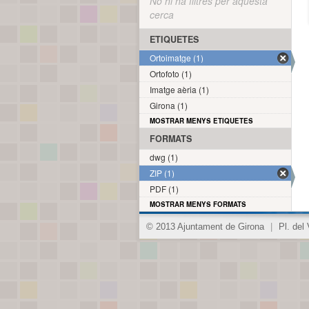
No hi ha filtres per aquesta
cerca
ETIQUETES
Ortoimatge (1)
Ortofoto (1)
Imatge aèria (1)
Girona (1)
MOSTRAR MENYS ETIQUETES
FORMATS
dwg (1)
ZIP (1)
PDF (1)
MOSTRAR MENYS FORMATS
© 2013 Ajuntament de Girona
|
Pl. del