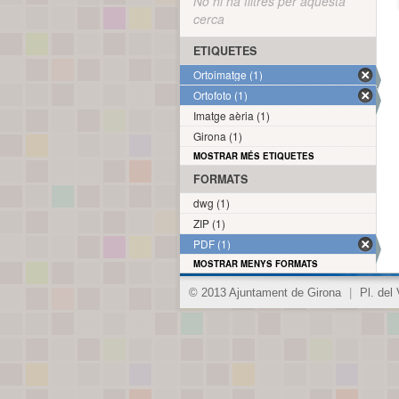
No hi ha filtres per aquesta
cerca
ETIQUETES
Ortoimatge (1)
Ortofoto (1)
Imatge aèria (1)
Girona (1)
MOSTRAR MÉS ETIQUETES
FORMATS
dwg (1)
ZIP (1)
PDF (1)
MOSTRAR MENYS FORMATS
© 2013 Ajuntament de Girona
|
Pl. del