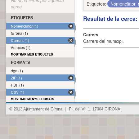
No hi ha filtres per aquesta
Etiquetes:
Nomenclàtor
cerca
Resultat de la cerca
ETIQUETES
Nomenclàtor (1)
Girona (1)
Carrers
Carrers (1)
Carrers del municipi.
Adreces (1)
MOSTRAR MÉS ETIQUETES
FORMATS
dgn (1)
ZIP (1)
PDF (1)
CSV (1)
MOSTRAR MENYS FORMATS
© 2013 Ajuntament de Girona
|
Pl. del Vi, 1. 17004 GIRONA