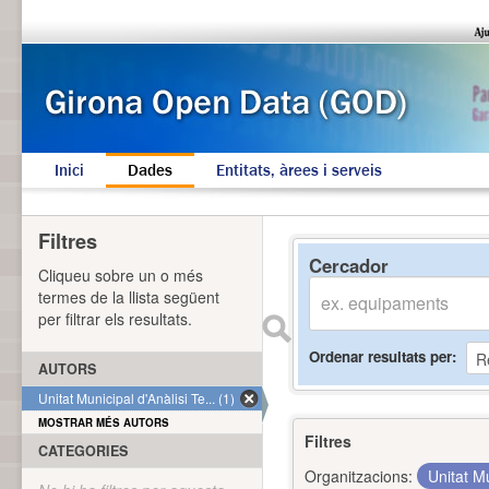
Inici
Dades
Entitats, àrees i serveis
Filtres
Cercador
Cliqueu sobre un o més
termes de la llista següent
per filtrar els resultats.
Ordenar resultats per
AUTORS
Unitat Municipal d'Anàlisi Te... (1)
MOSTRAR MÉS AUTORS
Filtres
CATEGORIES
Organitzacions:
Unitat Mu