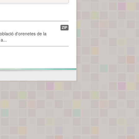
ZIP
població d'orenetes de la
a...