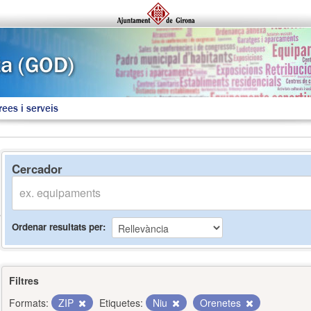
rees i serveis
Cercador
Ordenar resultats per
Filtres
Formats:
ZIP
Etiquetes:
Niu
Orenetes