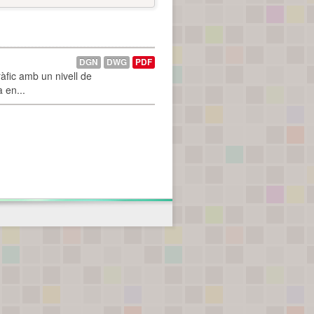
DGN
DWG
PDF
àfic amb un nivell de
a en...