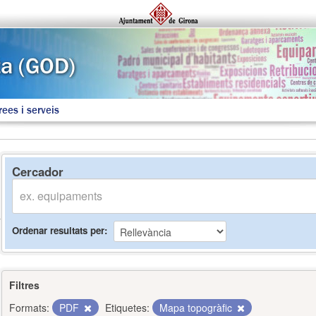
rees i serveis
Cercador
Ordenar resultats per
Filtres
Formats:
PDF
Etiquetes:
Mapa topogràfic