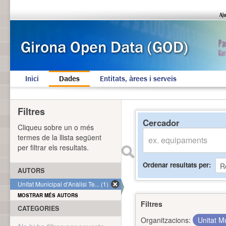
Inici
Dades
Entitats, àrees i serveis
Filtres
Cercador
Cliqueu sobre un o més
termes de la llista següent
per filtrar els resultats.
Ordenar resultats per
AUTORS
Unitat Municipal d'Anàlisi Te... (1)
MOSTRAR MÉS AUTORS
Filtres
CATEGORIES
Organitzacions:
Unitat Mu