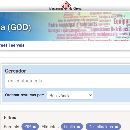
rees i serveis
Cercador
Ordenar resultats per
Filtres
Formats:
ZIP
Etiquetes:
Límits
Delimitacions