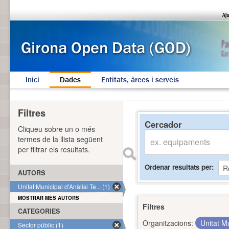
Inici
Dades
Entitats, àrees i serveis
Filtres
Cercador
Cliqueu sobre un o més
termes de la llista següent
per filtrar els resultats.
Ordenar resultats per
AUTORS
Unitat Municipal d'Anàlisi Te... (1)
MOSTRAR MÉS AUTORS
Filtres
CATEGORIES
Organitzacions:
Unitat Mu
Sector públic (1)