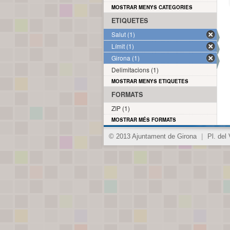
MOSTRAR MENYS CATEGORIES
ETIQUETES
Salut (1)
Límit (1)
Girona (1)
Delimitacions (1)
MOSTRAR MENYS ETIQUETES
FORMATS
ZIP (1)
MOSTRAR MÉS FORMATS
© 2013 Ajuntament de Girona
|
Pl. del