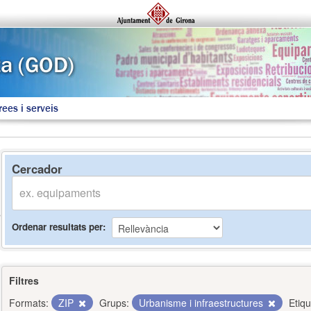
rees i serveis
Cercador
Ordenar resultats per
Filtres
Formats:
ZIP
Grups:
Urbanisme i infraestructures
Etiqu