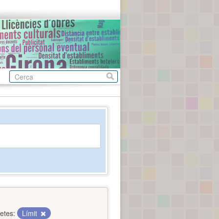
etes:
Límit