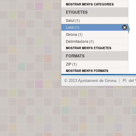
MOSTRAR MENYS CATEGORIES
ETIQUETES
Salut (1)
Límit (1)
Girona (1)
Delimitacions (1)
MOSTRAR MENYS ETIQUETES
FORMATS
ZIP (1)
MOSTRAR MENYS FORMATS
© 2013 Ajuntament de Girona
|
Pl. del