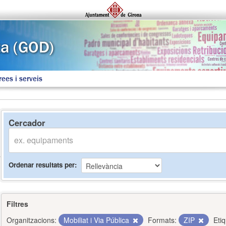
rees i serveis
Cercador
Ordenar resultats per
Filtres
Organitzacions:
Mobiliat i Via Pública
Formats:
ZIP
Eti