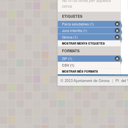
No hi ha filtres per aquesta
cerca
ETIQUETES
Parcs saludables (1)
Jocs infantils (1)
Girona (1)
MOSTRAR MENYS ETIQUETES
FORMATS
ZIP (1)
CSV (1)
MOSTRAR MÉS FORMATS
© 2013 Ajuntament de Girona
|
Pl. del