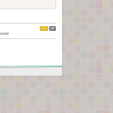
CSV
ZIP
ciutat