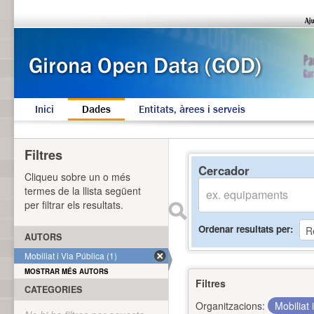
Inici
Dades
Entitats, àrees i serveis
Filtres
Cercador
Cliqueu sobre un o més
termes de la llista següent
per filtrar els resultats.
Ordenar resultats per
AUTORS
Mobiliat i Via Pública (1)
MOSTRAR MÉS AUTORS
Filtres
CATEGORIES
Organitzacions:
Mobiliat 