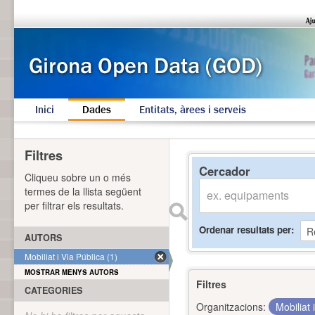
Inici
Dades
Entitats, àrees i serveis
Filtres
Cercador
Cliqueu sobre un o més
termes de la llista següent
per filtrar els resultats.
Ordenar resultats per
AUTORS
Mobiliat i Via Pública (1)
MOSTRAR MENYS AUTORS
Filtres
CATEGORIES
Organitzacions:
Mobiliat 