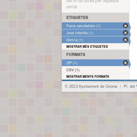
No hi ha filtres per aquesta
cerca
ETIQUETES
Parcs saludables (1)
Jocs infantils (1)
Girona (1)
MOSTRAR MÉS ETIQUETES
FORMATS
ZIP (1)
CSV (1)
MOSTRAR MENYS FORMATS
© 2013 Ajuntament de Girona
|
Pl. del