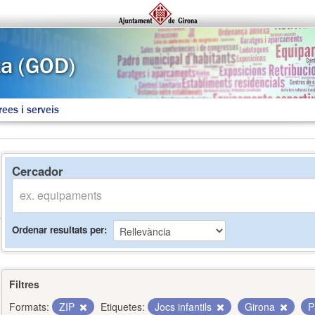
rees i serveis
Cercador
Ordenar resultats per
Filtres
Formats:
ZIP
Etiquetes:
Jocs infantils
Girona
P