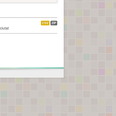
CSV
ZIP
ciutat