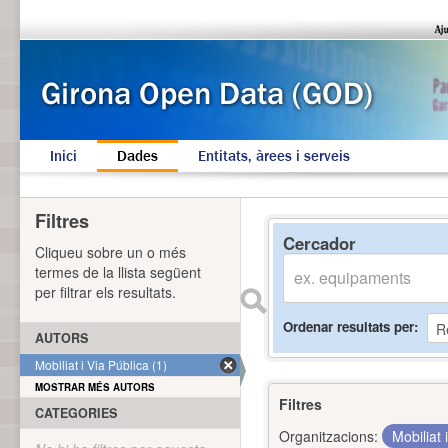
Inici
Dades
Entitats, àrees i serveis
Filtres
Cercador
Cliqueu sobre un o més
termes de la llista següent
per filtrar els resultats.
Ordenar resultats per
AUTORS
Mobiliat i Via Pública (1)
MOSTRAR MÉS AUTORS
Filtres
CATEGORIES
Organitzacions:
Mobiliat 