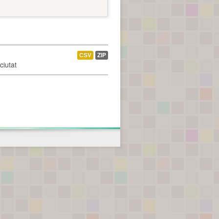
CSV
ZIP
ciutat