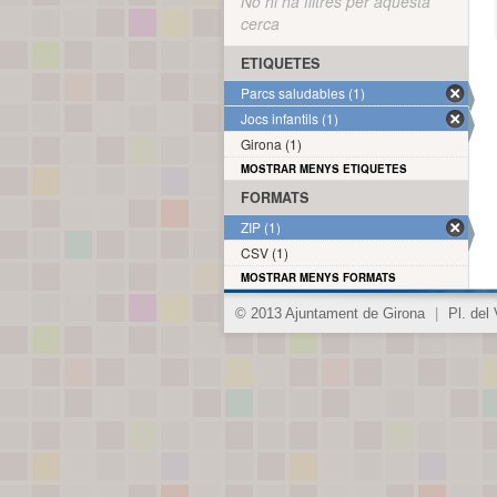
No hi ha filtres per aquesta
cerca
ETIQUETES
Parcs saludables (1)
Jocs infantils (1)
Girona (1)
MOSTRAR MENYS ETIQUETES
FORMATS
ZIP (1)
CSV (1)
MOSTRAR MENYS FORMATS
© 2013 Ajuntament de Girona
|
Pl. del