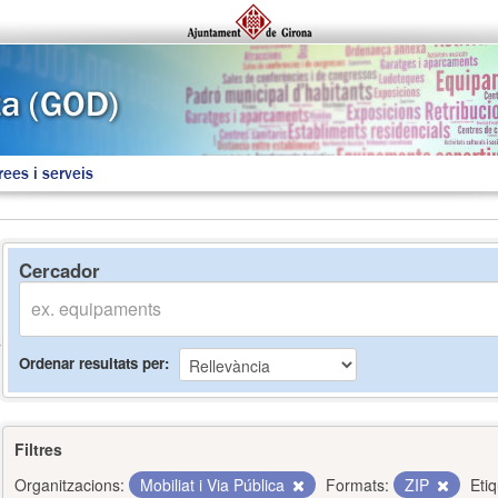
rees i serveis
Cercador
Ordenar resultats per
Filtres
Organitzacions:
Mobiliat i Via Pública
Formats:
ZIP
Eti