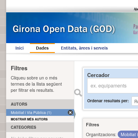
Inici
Dades
Entitats, àrees i serveis
Filtres
Cercador
Cliqueu sobre un o més
termes de la llista següent
per filtrar els resultats.
Ordenar resultats per
AUTORS
Mobiliat i Via Pública (1)
MOSTRAR MÉS AUTORS
Filtres
CATEGORIES
Organitzacions:
Mobiliat 