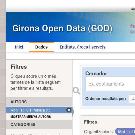
Inici
Dades
Entitats, àrees i serveis
Filtres
Cercador
Cliqueu sobre un o més
termes de la llista següent
per filtrar els resultats.
Ordenar resultats per
AUTORS
Mobiliat i Via Pública (1)
MOSTRAR MENYS AUTORS
Filtres
CATEGORIES
Organitzacions:
Mobiliat 