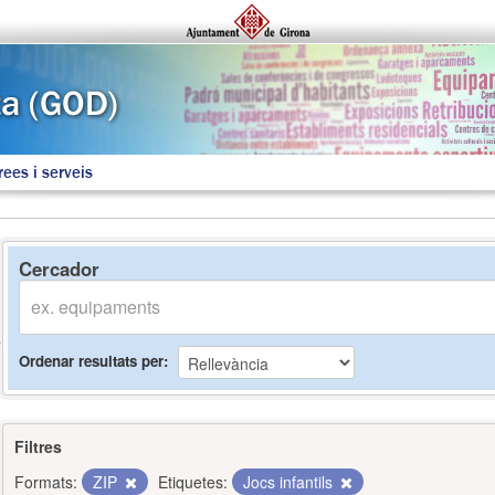
rees i serveis
Cercador
Ordenar resultats per
Filtres
Formats:
ZIP
Etiquetes:
Jocs infantils