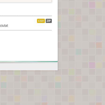
CSV
ZIP
ciutat