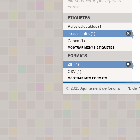
No hi ha filtres per aquesta
cerca
ETIQUETES
Parcs saludables (1)
Jocs infantils (1)
Girona (1)
MOSTRAR MENYS ETIQUETES
FORMATS
ZIP (1)
CSV (1)
MOSTRAR MÉS FORMATS
© 2013 Ajuntament de Girona
|
Pl. del