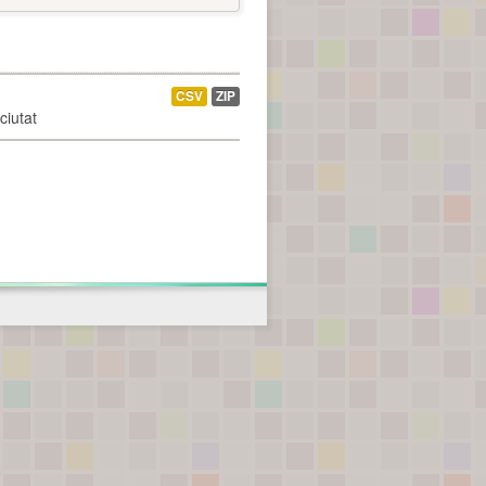
CSV
ZIP
ciutat