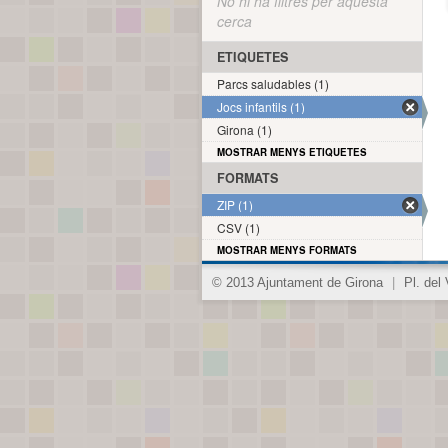
No hi ha filtres per aquesta
cerca
ETIQUETES
Parcs saludables (1)
Jocs infantils (1)
Girona (1)
MOSTRAR MENYS ETIQUETES
FORMATS
ZIP (1)
CSV (1)
MOSTRAR MENYS FORMATS
© 2013 Ajuntament de Girona
|
Pl. del