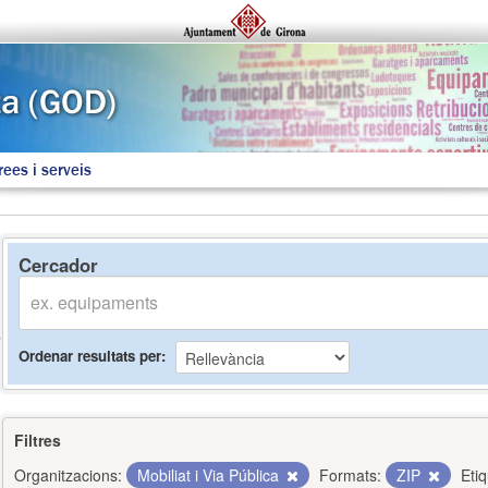
rees i serveis
Cercador
Ordenar resultats per
Filtres
Organitzacions:
Mobiliat i Via Pública
Formats:
ZIP
Eti