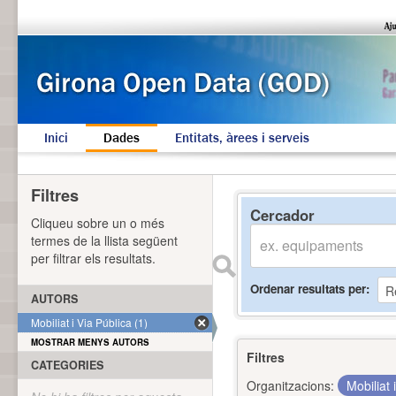
Inici
Dades
Entitats, àrees i serveis
Filtres
Cercador
Cliqueu sobre un o més
termes de la llista següent
per filtrar els resultats.
Ordenar resultats per
AUTORS
Mobiliat i Via Pública (1)
MOSTRAR MENYS AUTORS
Filtres
CATEGORIES
Organitzacions:
Mobiliat 