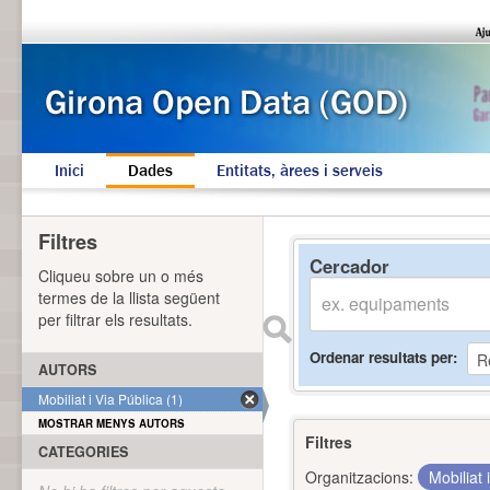
Inici
Dades
Entitats, àrees i serveis
Filtres
Cercador
Cliqueu sobre un o més
termes de la llista següent
per filtrar els resultats.
Ordenar resultats per
AUTORS
Mobiliat i Via Pública (1)
MOSTRAR MENYS AUTORS
Filtres
CATEGORIES
Organitzacions:
Mobiliat 