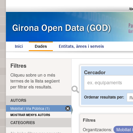
Inici
Dades
Entitats, àrees i serveis
Filtres
Cercador
Cliqueu sobre un o més
termes de la llista següent
per filtrar els resultats.
Ordenar resultats per
AUTORS
Mobiliat i Via Pública (1)
MOSTRAR MENYS AUTORS
Filtres
CATEGORIES
Organitzacions:
Mobiliat 