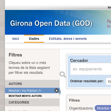
Inici
Dades
Entitats, àrees i serveis
Filtres
Cercador
Cliqueu sobre un o més
termes de la llista següent
per filtrar els resultats.
Ordenar resultats per
AUTORS
Mobiliat i Via Pública (1)
MOSTRAR MENYS AUTORS
Filtres
CATEGORIES
Organitzacions:
Mobiliat 