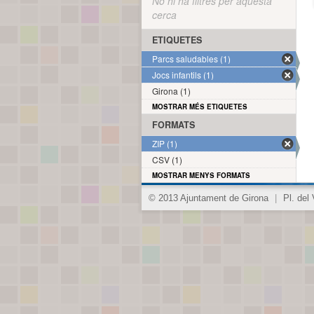
No hi ha filtres per aquesta
cerca
ETIQUETES
Parcs saludables (1)
Jocs infantils (1)
Girona (1)
MOSTRAR MÉS ETIQUETES
FORMATS
ZIP (1)
CSV (1)
MOSTRAR MENYS FORMATS
© 2013 Ajuntament de Girona
|
Pl. del