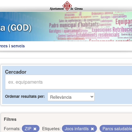
rees i serveis
Cercador
Ordenar resultats per
Filtres
Formats:
ZIP
Etiquetes:
Jocs infantils
Parcs saludabl