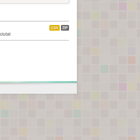
CSV
ZIP
ciutat