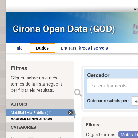
Inici
Dades
Entitats, àrees i serveis
Filtres
Cercador
Cliqueu sobre un o més
termes de la llista següent
per filtrar els resultats.
Ordenar resultats per
AUTORS
Mobiliat i Via Pública (1)
MOSTRAR MENYS AUTORS
Filtres
CATEGORIES
Organitzacions:
Mobiliat 