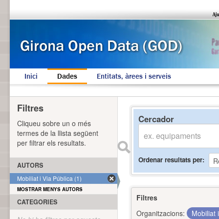
Inici
Dades
Entitats, àrees i serveis
Filtres
Cercador
Cliqueu sobre un o més
termes de la llista següent
per filtrar els resultats.
Ordenar resultats per
AUTORS
Mobiliat i Via Pública (1)
MOSTRAR MENYS AUTORS
Filtres
CATEGORIES
Organitzacions:
Mobiliat 