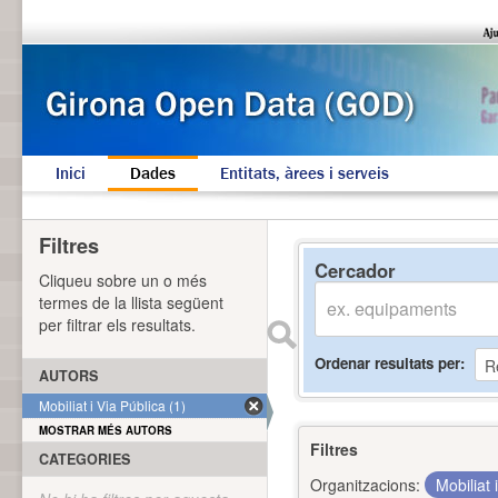
Inici
Dades
Entitats, àrees i serveis
Filtres
Cercador
Cliqueu sobre un o més
termes de la llista següent
per filtrar els resultats.
Ordenar resultats per
AUTORS
Mobiliat i Via Pública (1)
MOSTRAR MÉS AUTORS
Filtres
CATEGORIES
Organitzacions:
Mobiliat 