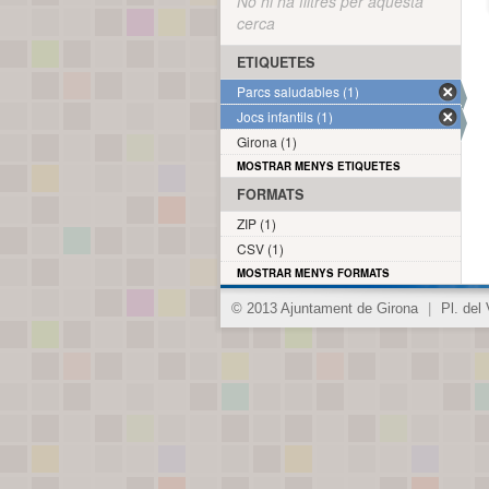
No hi ha filtres per aquesta
cerca
ETIQUETES
Parcs saludables (1)
Jocs infantils (1)
Girona (1)
MOSTRAR MENYS ETIQUETES
FORMATS
ZIP (1)
CSV (1)
MOSTRAR MENYS FORMATS
© 2013 Ajuntament de Girona
|
Pl. del