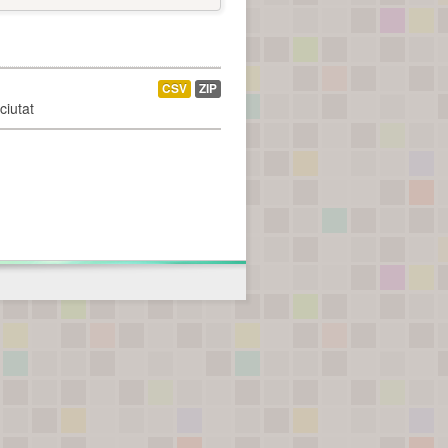
CSV
ZIP
ciutat