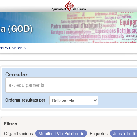
rees i serveis
Cercador
Ordenar resultats per
Filtres
Organitzacions:
Mobiliat i Via Pública
Etiquetes:
Jocs infanti