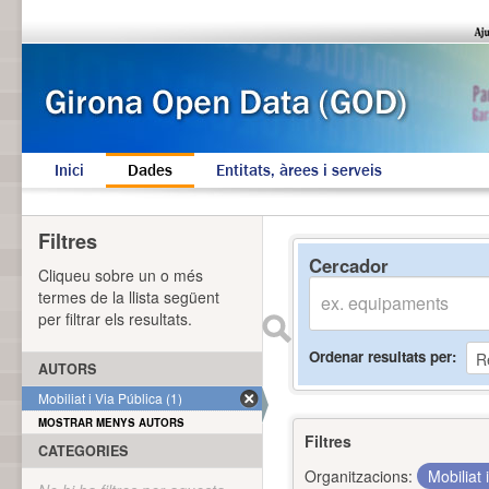
Inici
Dades
Entitats, àrees i serveis
Filtres
Cercador
Cliqueu sobre un o més
termes de la llista següent
per filtrar els resultats.
Ordenar resultats per
AUTORS
Mobiliat i Via Pública (1)
MOSTRAR MENYS AUTORS
Filtres
CATEGORIES
Organitzacions:
Mobiliat 