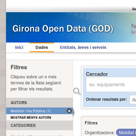
Inici
Dades
Entitats, àrees i serveis
Filtres
Cercador
Cliqueu sobre un o més
termes de la llista següent
per filtrar els resultats.
Ordenar resultats per
AUTORS
Mobiliat i Via Pública (1)
MOSTRAR MENYS AUTORS
Filtres
CATEGORIES
Organitzacions:
Mobiliat 