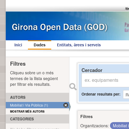
Inici
Dades
Entitats, àrees i serveis
Filtres
Cercador
Cliqueu sobre un o més
termes de la llista següent
per filtrar els resultats.
Ordenar resultats per
AUTORS
Mobiliat i Via Pública (1)
MOSTRAR MÉS AUTORS
Filtres
CATEGORIES
Organitzacions:
Mobiliat 