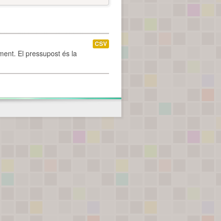
CSV
ament. El pressupost és la