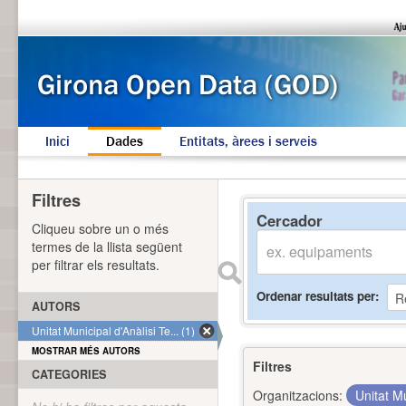
Inici
Dades
Entitats, àrees i serveis
Filtres
Cercador
Cliqueu sobre un o més
termes de la llista següent
per filtrar els resultats.
Ordenar resultats per
AUTORS
Unitat Municipal d'Anàlisi Te... (1)
MOSTRAR MÉS AUTORS
Filtres
CATEGORIES
Organitzacions:
Unitat Mu