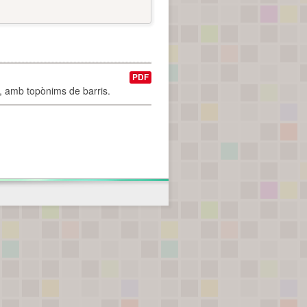
PDF
I, amb topònims de barris.