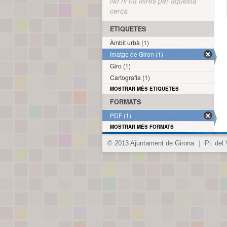
No hi ha filtres per aquesta
cerca
ETIQUETES
Àmbit urbà (1)
Imatge de Giron (1)
Giro (1)
Cartografia (1)
MOSTRAR MÉS ETIQUETES
FORMATS
PDF (1)
MOSTRAR MÉS FORMATS
© 2013 Ajuntament de Girona
|
Pl. del