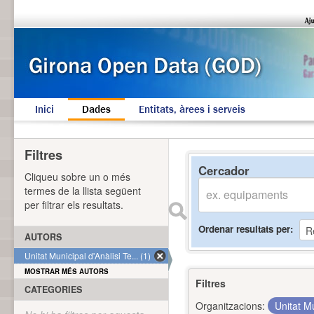
Inici
Dades
Entitats, àrees i serveis
Filtres
Cercador
Cliqueu sobre un o més
termes de la llista següent
per filtrar els resultats.
Ordenar resultats per
AUTORS
Unitat Municipal d'Anàlisi Te... (1)
MOSTRAR MÉS AUTORS
Filtres
CATEGORIES
Organitzacions:
Unitat Mu