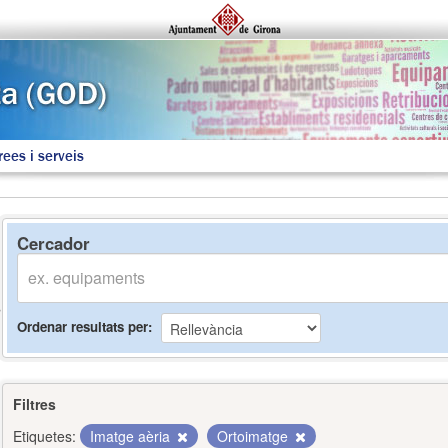
rees i serveis
Cercador
Ordenar resultats per
Filtres
Etiquetes:
Imatge aèria
Ortoimatge