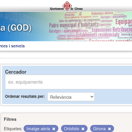
rees i serveis
Cercador
Ordenar resultats per
Filtres
Etiquetes:
Imatge aèria
Ortofoto
Girona