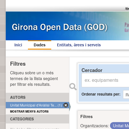
Inici
Dades
Entitats, àrees i serveis
Filtres
Cercador
Cliqueu sobre un o més
termes de la llista següent
per filtrar els resultats.
Ordenar resultats per
AUTORS
Unitat Municipal d'Anàlisi Te... (1)
MOSTRAR MENYS AUTORS
Filtres
CATEGORIES
Organitzacions:
Unitat Mu