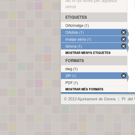
No hi ha filtres per aquesta
cerca
ETIQUETES
Ortoimatge (1)
Ortofoto (1)
Imatge aèria (1)
Girona (1)
MOSTRAR MENYS ETIQUETES
FORMATS
dwg (1)
ZIP (1)
PDF (1)
MOSTRAR MÉS FORMATS
© 2013 Ajuntament de Girona
|
Pl. del