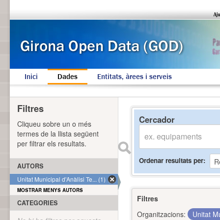
Inici
Dades
Entitats, àrees i serveis
Filtres
Cercador
Cliqueu sobre un o més
termes de la llista següent
per filtrar els resultats.
Ordenar resultats per
AUTORS
Unitat Municipal d'Anàlisi Te... (1)
MOSTRAR MENYS AUTORS
Filtres
CATEGORIES
Organitzacions:
Unitat Mu